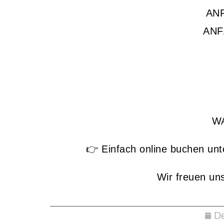
AN
ANF
W
👉 Einfach online buchen un
Wir freuen un
D