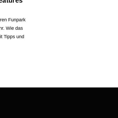
eatures
seren Funpark
r. Wie das
it Tipps und