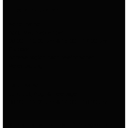
Unsere Bürozeiten :
Nebensaison:
April, Mai, September
08.00 – 10.00 Uhr & 15.00 – 17.00 Uhr
Oktober
Anreise täglich nach telefonischer
Vereinbarung
Hauptsaison:
Juni, Juli, Aug. & Feiertage
08.00 – 12.00 Uhr & 14.00 – 18.00 Uhr
Kontakt außerhalb der Öffnungszeiten: