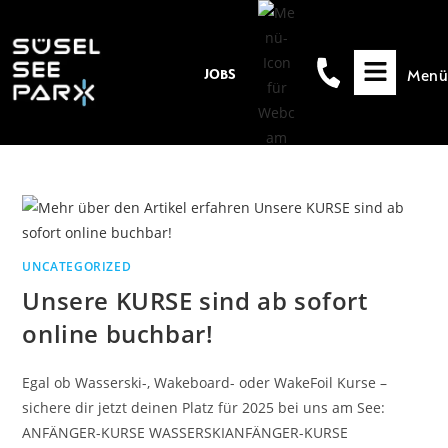
Inhalt
springen
Menü
JOBS
UNCATEGORIZED
Unsere KURSE sind ab sofort
online buchbar!
Egal ob Wasserski-, Wakeboard- oder WakeFoil Kurse –
sichere dir jetzt deinen Platz für 2025 bei uns am See:
ANFÄNGER-KURSE WASSERSKIANFÄNGER-KURSE