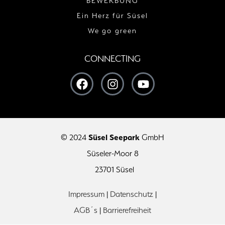
Ein Herz für Süsel
We go green
CONNECTING
© 2024
Süsel Seepark
GmbH
Süseler-Moor 8
23701 Süsel
Impressum
|
Datenschutz
|
AGB´s
|
Barrierefreiheit