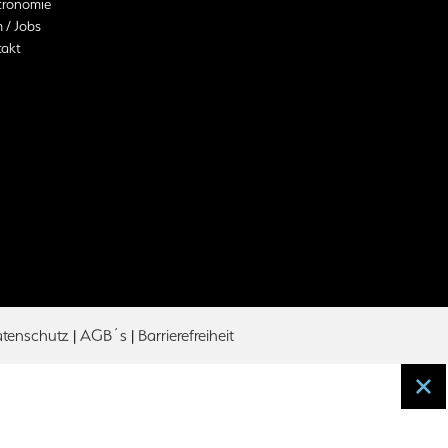
tronomie
 / Jobs
akt
tenschutz
|
AGB´s
|
Barrierefreiheit