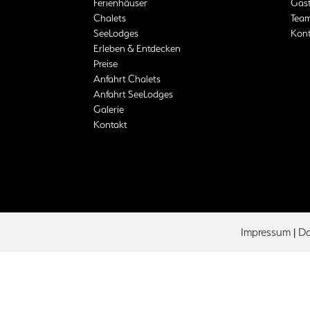
Ferienhäuser
Gas
Chalets
Team
SeeLodges
Kont
Erleben & Entdecken
Preise
Anfahrt Chalets
Anfahrt SeeLodges
Galerie
Kontakt
Impressum
|
Da