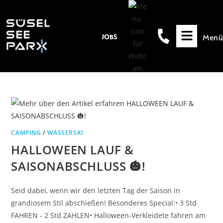
Inhalt
springen
Menü
JOBS
CAMPING
/
WASSERSKI
HALLOWEEN LAUF &
SAISONABSCHLUSS 🎃!
Seid dabei, wenn wir den letzten Tag der Saison in
grandiosem Stil abschießen! Besonderes Special:• 3 Std
FAHREN - 2 Std ZAHLEN• Halloween-Verkleidete fahren am