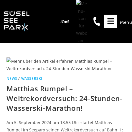
Inhalt
springen
Menü
JOBS
NEWS
/
WASSERSKI
Matthias Rumpel –
Weltrekordversuch: 24-Stunden-
Wasserski-Marathon!
Am 5. September 2024 um 18:55 Uhr startet Matthias
Rumpel im Seeparx seinen Weltrekordversuch auf Bahn II :