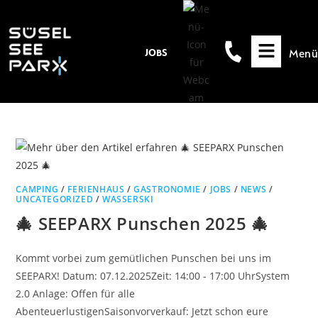
Inhalt
springen
Menü
JOBS
CAMPING
/
FERIENHAUS
/
GASTRONOMIE
/
JOBS
/
NEWS
/
UNCATEGORIZED
/
WASSERSKI
🎄 SEEPARX Punschen 2025 🎄
Kommt vorbei zum gemütlichen Punschen bei uns im
SEEPARX! Datum: 07.12.2025Zeit: 14:00 - 17:00 UhrSystem
2.0 Anlage: Offen für alle
AbenteuerlustigenSaisonvorverkauf: Jetzt schon eure